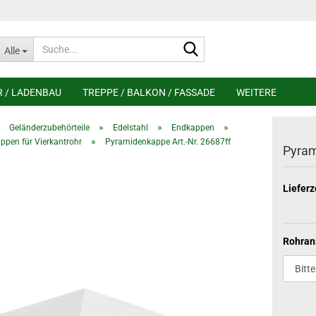
Suche...
Alle
R / LADENBAU
TREPPE / BALKON / FASSADE
WEITERE
»
»
»
»
Geländerzubehörteile
Edelstahl
Endkappen
»
pen für Vierkantrohr
Pyramidenkappe Art.-Nr. 26687ff
Pyram
Lieferz
Rohran