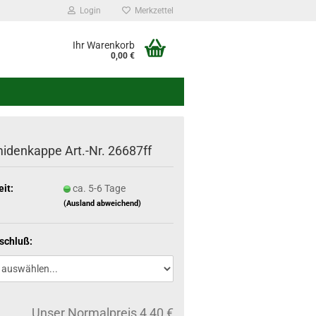
Login
Merkzettel
Ihr Warenkorb
0,00 €
idenkappe Art.-Nr. 26687ff
eit:
ca. 5-6 Tage
(Ausland abweichend)
schluß:
Unser Normalpreis 4,40 €