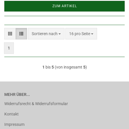
ZUM ARTIKEL
Sortieren nach
pro Seite
Sortieren nach
16 pro Seite
1
1
bis
5
(von insgesamt
5
)
MEHR ÜBER...
Widerrufsrecht & Widerrufsformular
Kontakt
Impressum