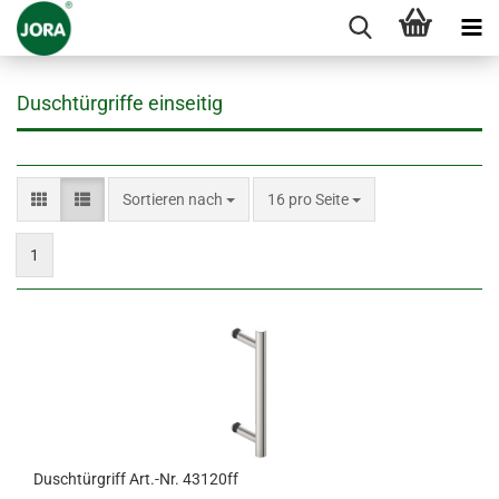
Duschtürgriffe einseitig
Sortieren nach
pro Seite
Sortieren nach
16 pro Seite
1
Duschtürgriff Art.-Nr. 43120ff