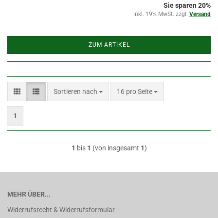
Sie sparen 20%
inkl. 19% MwSt. zzgl.
Versand
ZUM ARTIKEL
Sortieren nach
pro Seite
Sortieren nach
16 pro Seite
1
1
bis
1
(von insgesamt
1
)
MEHR ÜBER...
Widerrufsrecht & Widerrufsformular