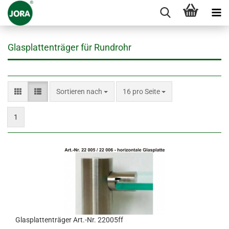
Glasplattenträger für Rundrohr
Sortieren nach
pro Seite
Sortieren nach
16 pro Seite
1
Glasplattenträger Art.-Nr. 22005ff