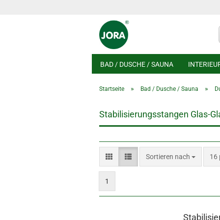
BAD / DUSCHE / SAUNA
INTERIEU
»
»
Startseite
Bad / Dusche / Sauna
D
Stabilisierungsstangen Glas-Gl
Sortieren nach
pro
Sortieren nach
16 
1
Stabilisi