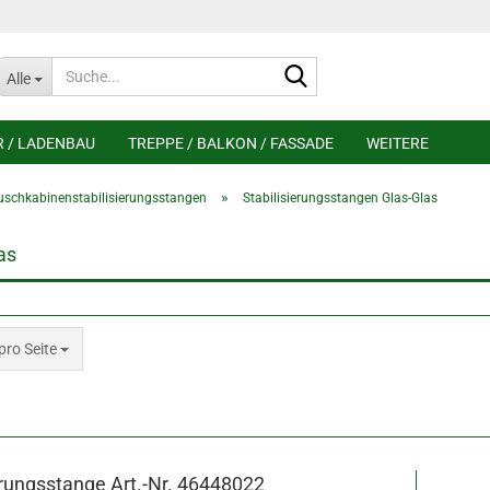
Suche...
Alle
R / LADENBAU
TREPPE / BALKON / FASSADE
WEITERE
»
uschkabinenstabilisierungsstangen
Stabilisierungsstangen Glas-Glas
as
 Seite
pro Seite
erungsstange Art.-Nr. 46448022