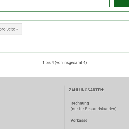
 Seite
pro Seite
1
bis
4
(von insgesamt
4
)
ZAHLUNGSARTEN:
Rechnung
(nur für Bestandskunden)
Vorkasse