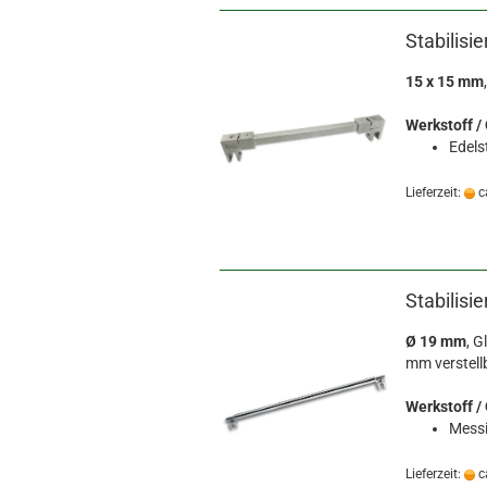
Stabilisi
15 x 15 mm
,
Werkstoff /
Edelst
Lieferzeit:
c
Stabilisi
Ø 19 mm
, G
mm verstell
Werkstoff /
Messi
Lieferzeit:
c