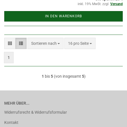
inkl. 19% MwSt. zzgl.
Versand
IN DEN WARENKORB
Sortieren nach
pro Seite
Sortieren nach
16 pro Seite
1
1
bis
5
(von insgesamt
5
)
MEHR ÜBER...
Widerrufsrecht & Widerrufsformular
Kontakt