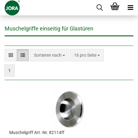
Muschelgriffe einseitig für Glastüren
Sortieren nach
pro Seite
Sortieren nach
16 pro Seite
1
Muschelgriff Art.-Nr. 82114ff