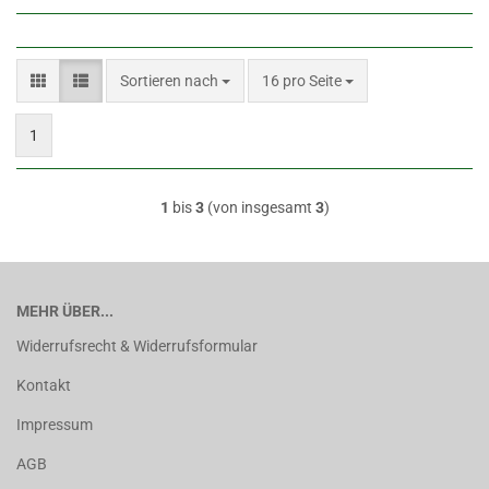
Sortieren nach
pro Seite
Sortieren nach
16 pro Seite
1
1
bis
3
(von insgesamt
3
)
MEHR ÜBER...
Widerrufsrecht & Widerrufsformular
Kontakt
Impressum
AGB