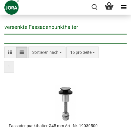
versenkte Fassadenpunkthalter
Sortieren nach
pro Seite
Sortieren nach
16 pro Seite
1
Fassadenpunkthalter Ø45 mm Art.-Nr. 19030500