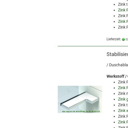
Zink 
Zink 
Zink 
Zink 
Zink 
Lieferzeit:
c
Stabilisi
/ Duschabla
Werkstoff /
Zink 
Zink 
Zink 
Zink 
Zink 
Zink 
Zink 
Zink 
Zink 