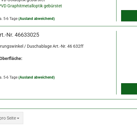
PVD Graphitmetalloptik gebürstet
a. 5-6 Tage
(Ausland abweichend)
rt.-Nr. 46633025
ierungswinkel / Duschablage Art.-Nr. 46 632ff
 Oberfläche:
a. 5-6 Tage
(Ausland abweichend)
 Seite
pro Seite