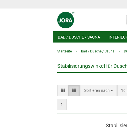
BAD / DUSCHE / SAUNA
INTERIEU
»
»
Startseite
Bad / Dusche / Sauna
D
Stabilisierungswinkel für Dusc
Sortieren nach
pro
Sortieren nach
16 
1
Stabilisi