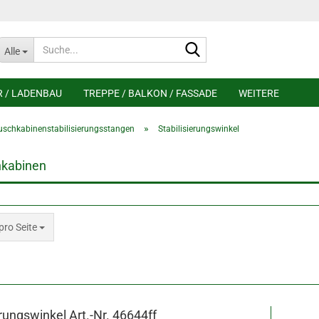
Suche...
Alle
R / LADENBAU
TREPPE / BALKON / FASSADE
WEITERE
»
uschkabinenstabilisierungsstangen
Stabilisierungswinkel
hkabinen
 Seite
pro Seite
erungswinkel Art.-Nr. 46644ff