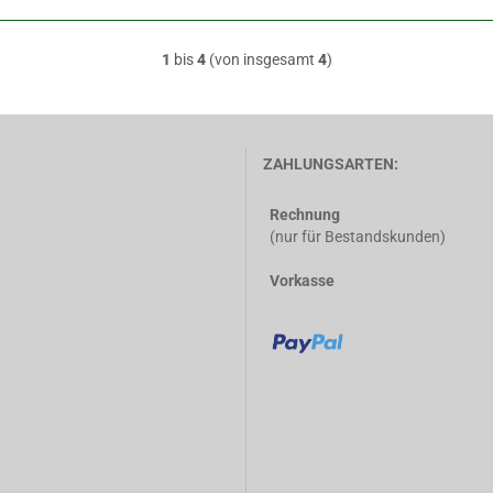
1
bis
4
(von insgesamt
4
)
ZAHLUNGSARTEN:
Rechnung
(nur für Bestandskunden)
Vorkasse