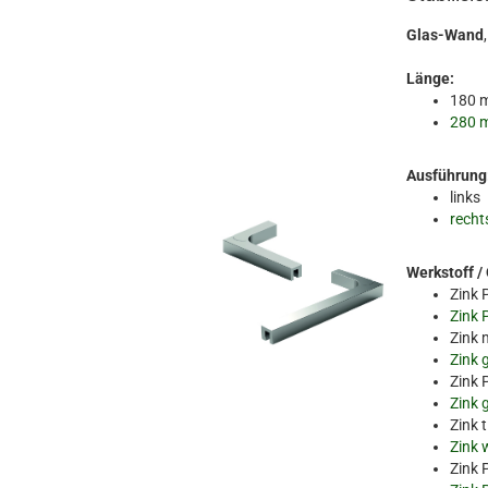
Glas-Wand
Länge:
180 
280 
Ausführung
links
recht
Werkstoff /
Zink 
Zink 
Zink 
Zink 
Zink 
Zink 
Zink 
Zink 
Zink 