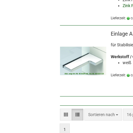
Zink 
Lieferzeit:
c
Einlage A
für Stabilis
Werkstoff /
weiß
Lieferzeit:
c
Sortieren nach
pro
Sortieren nach
16 
1