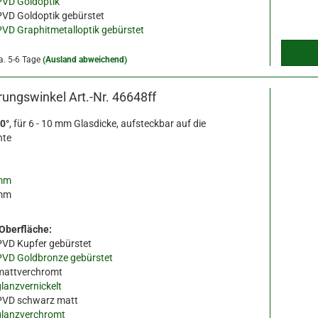
PVD Goldoptik
PVD Goldoptik gebürstet
PVD Graphitmetalloptik gebürstet
a. 5-6 Tage
(Ausland abweichend)
erungswinkel Art.-Nr. 46648ff
0°
, für
6 - 10 mm Glasdicke, aufsteckbar auf die
nte
mm
mm
 Oberfläche:
PVD Kupfer gebürstet
PVD Goldbronze gebürstet
mattverchromt
glanzvernickelt
PVD schwarz matt
glanzverchromt