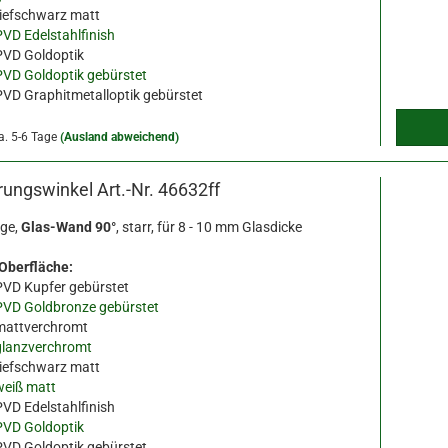
tiefschwarz matt
PVD Edelstahlfinish
PVD Goldoptik
PVD Goldoptik gebürstet
PVD Graphitmetalloptik gebürstet
a. 5-6 Tage
(Ausland abweichend)
erungswinkel Art.-Nr. 46632ff
ge,
Glas-Wand 90°
, starr, für 8 - 10 mm Glasdicke
 Oberfläche:
PVD Kupfer gebürstet
PVD Goldbronze gebürstet
mattverchromt
glanzverchromt
tiefschwarz matt
weiß matt
PVD Edelstahlfinish
PVD Goldoptik
PVD Goldoptik gebürstet