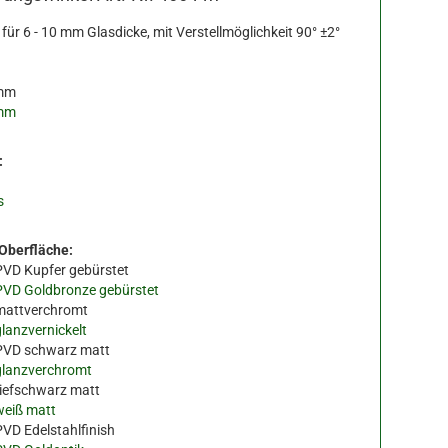
, für 6 - 10 mm Glasdicke, mit Verstellmöglichkeit 90° ±2°
mm
mm
:
s
 Oberfläche:
PVD Kupfer gebürstet
PVD Goldbronze gebürstet
mattverchromt
glanzvernickelt
PVD schwarz matt
glanzverchromt
tiefschwarz matt
weiß matt
PVD Edelstahlfinish