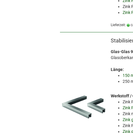
Zink 
Zink 
Zink 
Lieferzeit:
c
Stabilisi
Glas-Glas 9
Glasoberka
Länge:
150 
250 
Werkstoff /
Zink 
Zink 
Zink 
Zink 
Zink 
Zink 