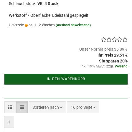
Schlauchstück,
VE: 4 Stück
Werkstoff / Oberfläche: Edelstahl gespiegelt
Lieferzeit:
ca. 1 - 2 Wochen
(Ausland abweichend)
Unser Normalpreis 36,89 €
Ihr Preis 29,51 €
Sie sparen 20%
inkl. 19% MwSt. zzgl.
Versand
IN DEN WARENKORB
Sortieren nach
pro Seite
Sortieren nach
16 pro Seite
1