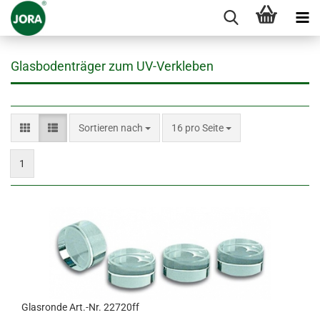
Glasbodenträger zum UV-Verkleben
Sortieren nach
pro Seite
Sortieren nach
16 pro Seite
1
Glasronde Art.-Nr. 22720ff