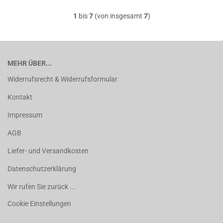
1
bis
7
(von insgesamt
7
)
MEHR ÜBER...
Widerrufsrecht & Widerrufsformular
Kontakt
Impressum
AGB
Liefer- und Versandkosten
Datenschutzerklärung
Wir rufen Sie zurück ...
Cookie Einstellungen