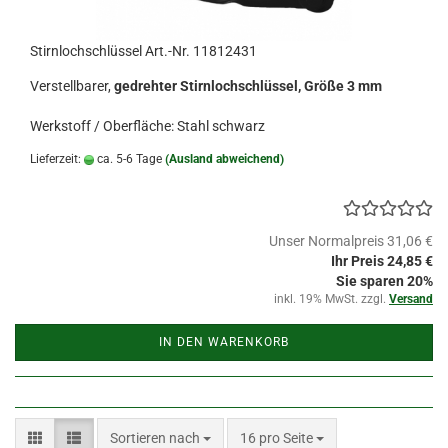
Stirnlochschlüssel Art.-Nr. 11812431
Verstellbarer,
gedrehter Stirnlochschlüssel, Größe 3 mm
Werkstoff / Oberfläche: Stahl schwarz
Lieferzeit:
ca. 5-6 Tage
(Ausland abweichend)
Unser Normalpreis 31,06 €
Ihr Preis 24,85 €
Sie sparen 20%
inkl. 19% MwSt. zzgl.
Versand
IN DEN WARENKORB
Sortieren nach
pro Seite
Sortieren nach
16 pro Seite