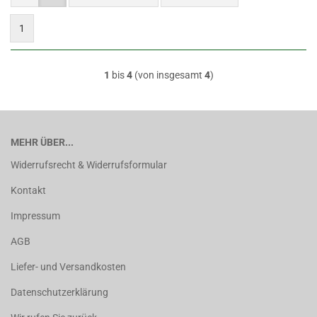
1
1
bis
4
(von insgesamt
4
)
MEHR ÜBER...
Widerrufsrecht & Widerrufsformular
Kontakt
Impressum
AGB
Liefer- und Versandkosten
Datenschutzerklärung