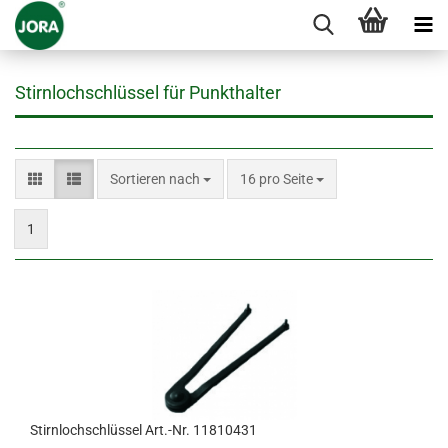
Stirnlochschlüssel für Punkthalter
Sortieren nach
pro Seite
Sortieren nach
16 pro Seite
1
Stirnlochschlüssel Art.-Nr. 11810431