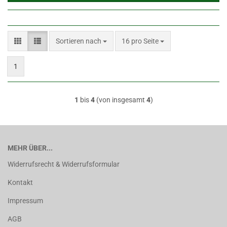
Sortieren nach
pro Seite
Sortieren nach
16 pro Seite
1
1
bis
4
(von insgesamt
4
)
MEHR ÜBER...
Widerrufsrecht & Widerrufsformular
Kontakt
Impressum
AGB