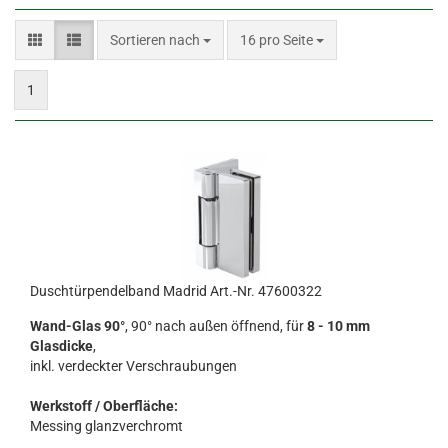
Sortieren nach
pro Seite
Sortieren nach
16 pro Seite
1
Duschtürpendelband Madrid Art.-Nr. 47600322
Wand-Glas 90°
, 90° nach außen öffnend, für
8 - 10 mm
Glasdicke
,
inkl. verdeckter Verschraubungen
Werkstoff / Oberfläche:
Messing glanzverchromt