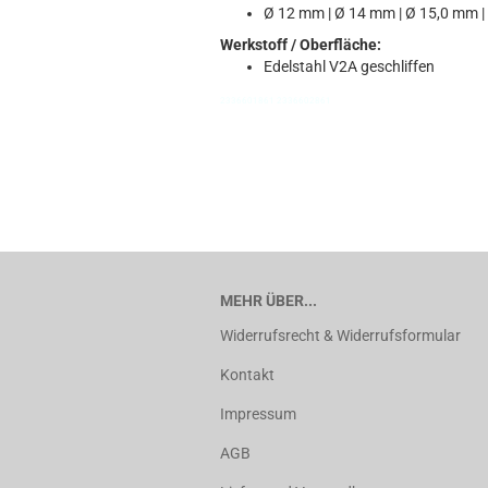
Ø 12 mm | Ø 14 mm | Ø 15,0 mm 
Werkstoff / Oberfläche:
Edelstahl V2A geschliffen
2336601861 2336602861
MEHR ÜBER...
Widerrufsrecht & Widerrufsformular
Kontakt
Impressum
AGB