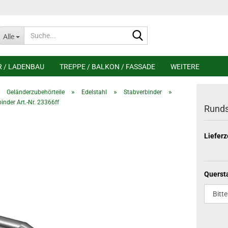
Suche...
Alle
R / LADENBAU
TREPPE / BALKON / FASSADE
WEITERE
»
»
»
»
Geländerzubehörteile
Edelstahl
Stabverbinder
nder Art.-Nr. 23366ff
Runds
Lieferz
Querst