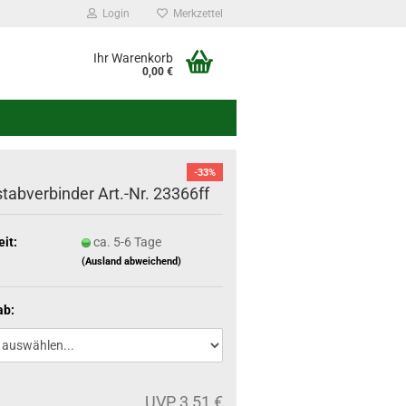
Login
Merkzettel
Ihr Warenkorb
0,00 €
-33%
tabverbinder Art.-Nr. 23366ff
eit:
ca. 5-6 Tage
(Ausland abweichend)
ab:
UVP 3,51 €