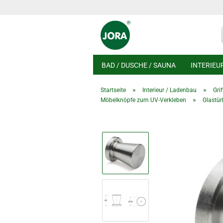
BAD / DUSCHE / SAUNA
INTERIEU
»
»
Startseite
Interieur / Ladenbau
Gri
»
Möbelknöpfe zum UV-Verkleben
Glastür