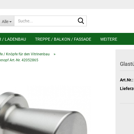
Suche...
Alle
R / LADENBAU
TREPPE / BALKON / FASSADE
WEITERE
»
ffe / Knöpfe für den Vitrinenbau
knopf Art.-Nr. 42052865
Glast
Art.Nr.:
Lieferz