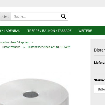
Suche...
Alle
R / LADENBAU
TREPPE / BALKON / FASSADE
WEITERE
»
orschrauben / -kappen
»
Distanzstücke
Distanzsscheiben Art.-Nr. 19745ff
Dista
Lieferz
Stärke: