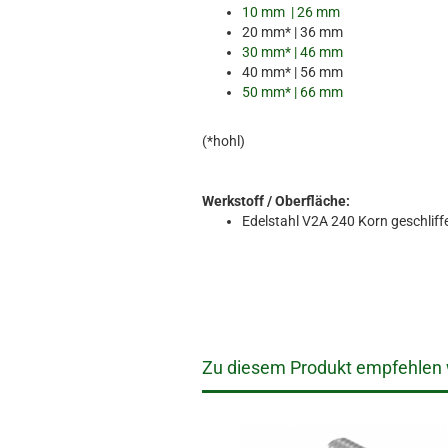
19746870
10 mm | 26 mm
19747870
20 mm* | 36 mm
19748870
30 mm* | 46 mm
19749870
40 mm* | 56 mm
19750870
50 mm* | 66 mm
(*hohl)
Werkstoff / Oberfläche:
Edelstahl V2A 240 Korn geschliff
Zu diesem Produkt empfehlen w