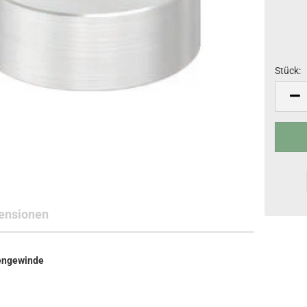
Stück:
Stück
ensionen
engewinde