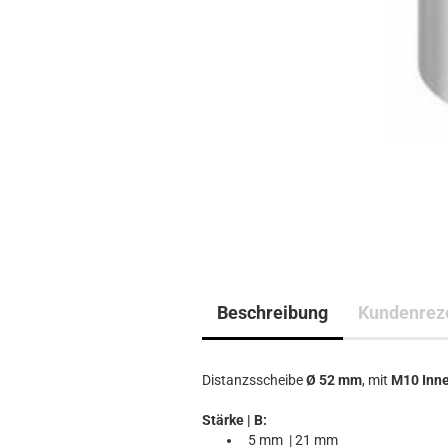
Beschreibung
Kundenrez
Distanzsscheibe
Ø 52 mm
, mit
M10 Inn
Stärke | B:
19745870
5 mm | 21 mm