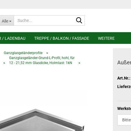
Suche...
Alle
R / LADENBAU
TREPPE / BALKON / FASSADE
WEITERE
»
»
Ganzglasgeländerprofile
Ganzglasgeländer-Grund-L-Profil, hohl, für
Außen
»
»
12 - 21,52 mm Glasdicke, Holmlast: 1kN
Art.Nr.:
Lieferz
Werkst