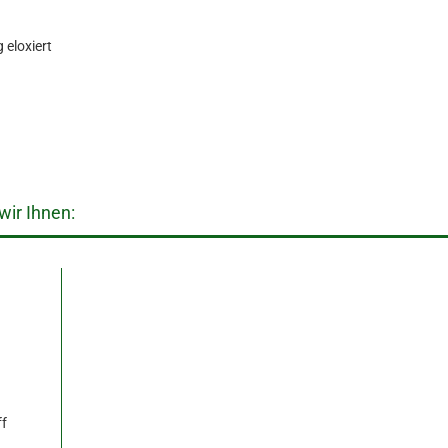
 eloxiert
ir Ihnen:
ff